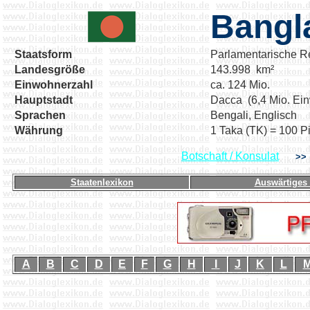
Bangl
Staatsform
Parlamentarische R
Landesgröße
143.998 km²
Einwohnerzahl
ca. 124 Mio.
Hauptstadt
Dacca (6,4 Mio. Ei
Sprachen
Bengali, Englisch
Währung
1 Taka (TK) = 100 P
Botschaft / Konsulat
>
Staatenlexikon
Auswärtiges
A
B
C
D
E
F
G
H
I
J
K
L