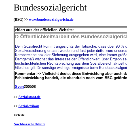
Bundessozialgericht
(BSG) >>
www.bundessozialgericht.de
zitiert aus der offiziellen Website:
D Öffentlichkeitsarbeit des Bundessozialgeric
Dem Sozialrecht kommt angesichts der Tatsache, dass über 90 % d
Sozialversicherung erfasst werden und fast jeder dritte Euro unseres
Kernbereiche sozialer Sicherung ausgegeben wird, eine immer größ
Demgemäß wächst das Interesse der Öffentlichkeit, über Ergebnisse
höchstrichterlichen Rechtsprechung aus dem Sozialbereich aktuell u
Gleiches gilt für sonstige wichtige Ereignisse beim Bundessozialgeri
Kommentar >> Vielleicht deutet diese Entwicklung aber auch da
Fehlentwicklung handelt, die obendrein noch vom BSG geförde
Sven
200508
>>
Sozialstaat.de
>>
Sozialexikon
Urteile
Nachbarschaftshilfe