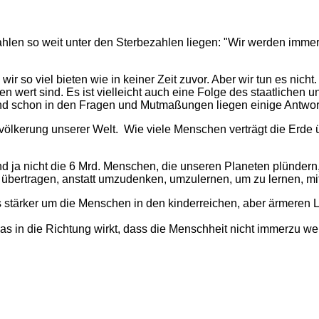
len so weit unter den Sterbezahlen liegen: "Wir werden immer äl
ir so viel bieten wie in keiner Zeit zuvor. Aber wir tun es nic
 wert sind. Es ist vielleicht auch eine Folge des staatlichen u
nd schon in den Fragen und Mutmaßungen liegen einige Antwo
lkerung unserer Welt. Wie viele Menschen verträgt die Erde übe
nd ja nicht die 6 Mrd. Menschen, die unseren Planeten plündern,
 übertragen, anstatt umzudenken, umzulernen, um zu lernen, mit
 stärker um die Menschen in den kinderreichen, aber ärmeren L
 in die Richtung wirkt, dass die Menschheit nicht immerzu weite