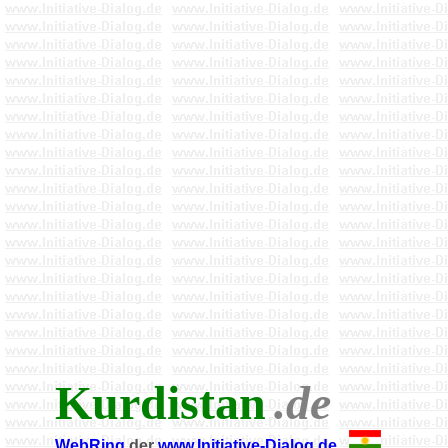
Kurdistan
.de
WebRing
der
www.Initiative-Dialog.de