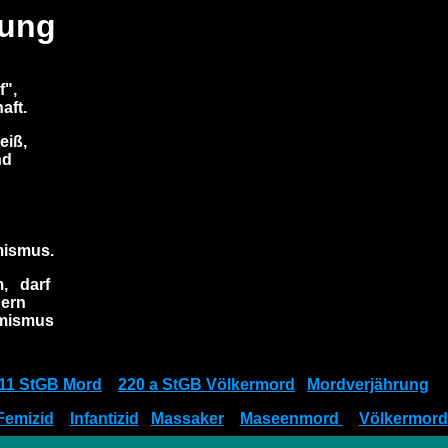
rung
f",
aft.
eiß,
nd
mismus.
m, darf
ern
emismus
11 StGB Mord
220 a StGB Völkermord
Mordverjährung
Femizid
Infantizid
Massaker
Maseenmord
Völkermord