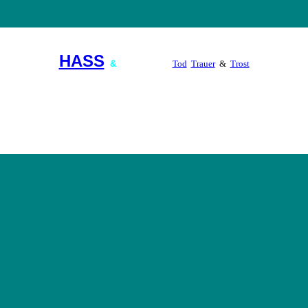
HASS
&
GEWALT
Tod
Trauer
&
Trost