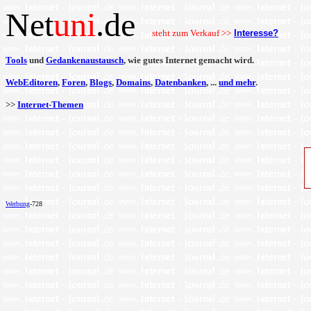
Net
uni
.de
steht zum Verkauf >>
Interesse?
Tools
und
Gedankenaustausch
, wie gutes Internet gemacht wird.
WebEditoren
,
Foren
,
Blogs
,
Domains
,
Datenbanken
, ...
und mehr
.
>>
Internet-Themen
Werbung
-728