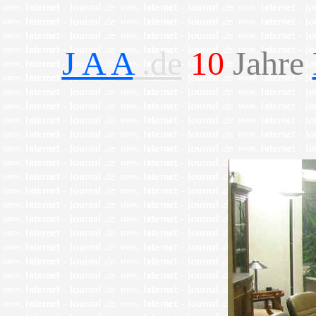
J A A
.de
10
Jahre