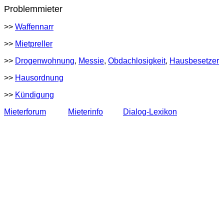
Problemmieter
>>
Waffennarr
>>
Mietpreller
>>
Drogenwohnung
,
Messie
,
Obdachlosigkeit
,
Hausbesetzer
>>
Hausordnung
>>
Kündigung
Mieterforum
Mieterinfo
Dialog-Lexikon