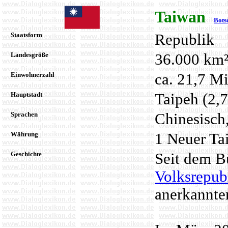
Taiwan
Bots
Staatsform
Republik
Landesgröße
36.000 km
Einwohnerzahl
ca. 21,7 Mi
Hauptstadt
Taipeh (2,
Sprachen
Chinesisch,
Währung
1 Neuer Ta
Geschichte
Seit dem B
Volksrepub
anerkannte