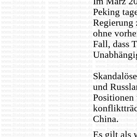
Im März 20
Peking tag
Regierung 
ohne vorhe
Fall, dass 
Unabhängig
Skandalöse
und Russla
Positionen 
konflikttr
China.
Es gilt als