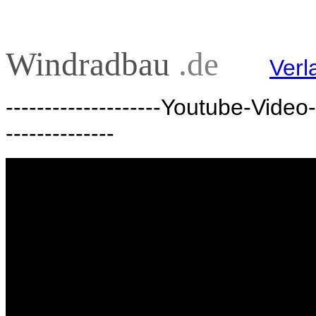
Wind
radbau
.de
Verl
--------------------Youtube-Video--
--------------