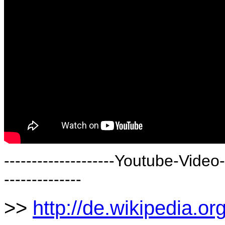
--------------------Youtube-Video--
--------------
>>
http://de.wikipedia.or