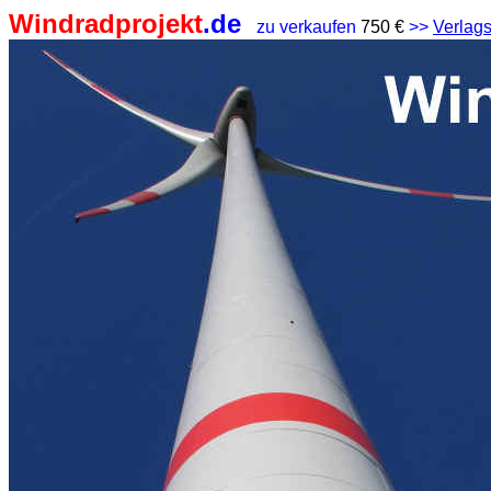
Windradprojekt
.de
zu verkaufen
750 €
>>
Verlags