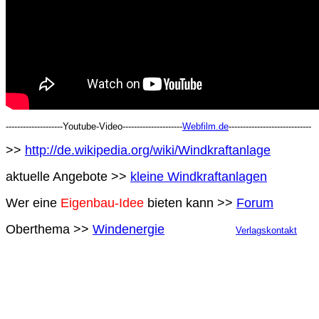
--------------------Youtube-Video---------------------
Webfilm.de
-----------------------------
>>
http://de.wikipedia.org/wiki/Windkraftanlage
aktuelle Angebote >>
kleine Windkraftanlagen
Wer eine
Eigenbau-Idee
bieten kann >>
Forum
Oberthema >>
Windenergie
Verlagskontakt