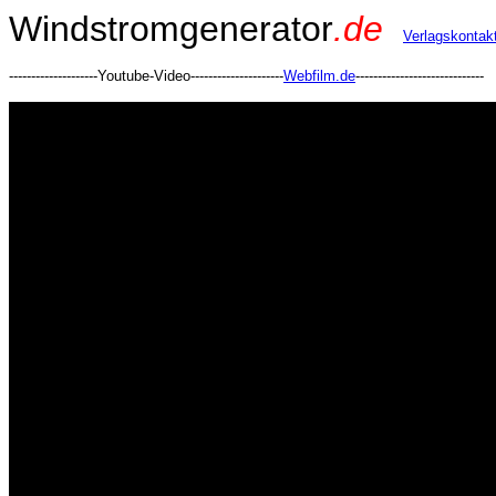
Windstromgenerator
.de
Verlagskontak
--------------------Youtube-Video---------------------
Webfilm.de
-----------------------------