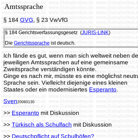
Amtssprache
§ 184
GVG
, § 23 VwVfG
§ 184 Gerichtsverfassungsgesetz (
JURIS-LINK
)
Die
Gerichtssprache
ist deutsch.
Ich fände es gut, wenn man sich weltweit neben d
jeweiligen Amtssprachen auf eine gemeinsame
Zweitsprache verständigen könnte.
Ginge es nach mir, müsste es eine möglichst neutr
Sprache sein. Vielleicht diejenige eines kleinen
Staates oder ein modernisiertes
Esperanto
.
Sven
20060130
>>
Esperanto
mit Diskussion
>>
Türkisch als Schulfach
mit Diskussion
>>
Deutschpflicht auf Schulhöfen?