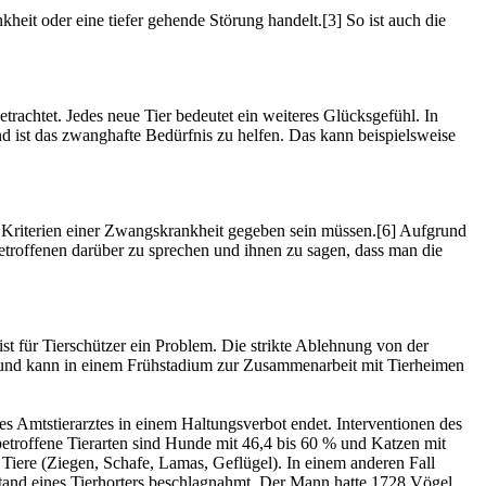
heit oder eine tiefer gehende Störung handelt.[3] So ist auch die
etrachtet. Jedes neue Tier bedeutet ein weiteres Glücksgefühl. In
 ist das zwanghafte Bedürfnis zu helfen. Das kann beispielsweise
e Kriterien einer Zwangskrankheit gegeben sein müssen.[6] Aufgrund
Betroffenen darüber zu sprechen und ihnen zu sagen, dass man die
 ist für Tierschützer ein Problem. Die strikte Ablehnung von der
er und kann in einem Frühstadium zur Zusammenarbeit mit Tierheimen
s Amtstierarztes in einem Haltungsverbot endet. Interventionen des
betroffene Tierarten sind Hunde mit 46,4 bis 60 % und Katzen mit
Tiere (Ziegen, Schafe, Lamas, Geflügel). In einem anderen Fall
tand eines Tierhorters beschlagnahmt. Der Mann hatte 1728 Vögel