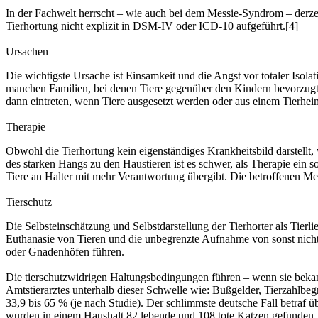
In der Fachwelt herrscht – wie auch bei dem Messie-Syndrom – derzeit
Tierhortung nicht explizit in DSM-IV oder ICD-10 aufgeführt.[4]
Ursachen
Die wichtigste Ursache ist Einsamkeit und die Angst vor totaler Isolat
manchen Familien, bei denen Tiere gegenüber den Kindern bevorzugt 
dann eintreten, wenn Tiere ausgesetzt werden oder aus einem Tierheim 
Therapie
Obwohl die Tierhortung kein eigenständiges Krankheitsbild darstellt
des starken Hangs zu den Haustieren ist es schwer, als Therapie ein 
Tiere an Halter mit mehr Verantwortung übergibt. Die betroffenen 
Tierschutz
Die Selbsteinschätzung und Selbstdarstellung der Tierhorter als Tierli
Euthanasie von Tieren und die unbegrenzte Aufnahme von sonst nicht 
oder Gnadenhöfen führen.
Die tierschutzwidrigen Haltungsbedingungen führen – wenn sie bekann
Amtstierarztes unterhalb dieser Schwelle wie: Bußgelder, Tierzahlbeg
33,9 bis 65 % (je nach Studie). Der schlimmste deutsche Fall betraf
wurden in einem Haushalt 82 lebende und 108 tote Katzen gefunden. 