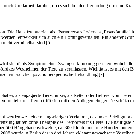
 noch Unklarheit darüber, ob es sich bei der Tierhortung um eine Krank
ion. Die Haustiere werden als „Partnerersatz“ oder als „Ersatzfamilie“ b
werden, entwickelt sich auch ein Hortungsverhalten. Ein anderer Grund
nicht vermittelbar sind.[5]
, wird sie oft als Symptom einer Zwangserkrankung gesehen, wobei all
sofortiges Wegnehmen der Tiere zu veranlassen. Wichtig ist es mit den 
Menschen brauchen psychotherapeutische Behandlung.[7]
ebhaber, als engagierte Tierschützer, als Retter oder Befreier von Tieren
vermittelbaren Tieren trifft sich mit den Anliegen einiger Tierschütz
t werden – zu einem langwierigen Verfahren, das unter Beteiligung de
renzung laufen ohne Therapie des Tierhorters ins Leere. Die häufigste 
 über 500 Hängebauchschweine, ca. 300 Pferde, mehrere Hundert andere 
2008 wurde in Berlin der in drei Jahren eklatant gewachsene Vogelbes