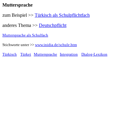
Muttersprache
zum Beispiel >>
Türkisch als Schulpflichtfach
anderes Thema >>
Deutschpflicht
Muttersprache als Schulfach
Stichworte unter >>
www.inidia.de/schule.htm
Türkisch
Türkei
Muttersprache
Integration
Dialog-Lexikon