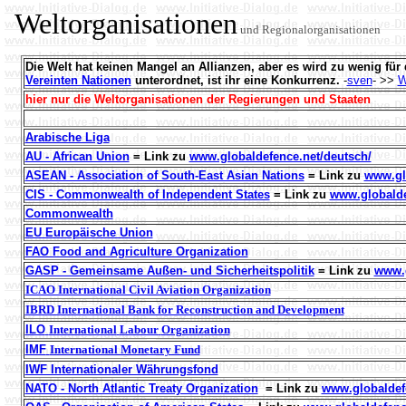
Weltorganisationen
und Regionalorganisationen
Die Welt hat keinen Mangel an Allianzen, aber es wird zu wenig für
Vereinten Nationen
unterordnet, ist ihr eine Konkurrenz.
-
sven
- >>
W
hier nur die Weltorganisationen der Regierungen und Staaten
Arabische Liga
AU - African Union
= Link zu
www.globaldefence.net/deutsch/
ASEAN - Association of South-East Asian Nations
= Link zu
www.gl
CIS - Commonwealth of Independent States
= Link zu
www.globalde
Commonwealth
EU Europäische Union
FAO Food and Agriculture Organization
GASP - Gemeinsame Außen- und Sicherheitspolitik
= Link zu
www.g
ICAO International Civil Aviation Organization
IBRD International Bank for Reconstruction and Development
ILO
International
Labour
Organization
IMF
International Monetary Fund
IWF Internationaler Währungsfond
NATO - North Atlantic Treaty Organization
= Link zu
www.globaldef