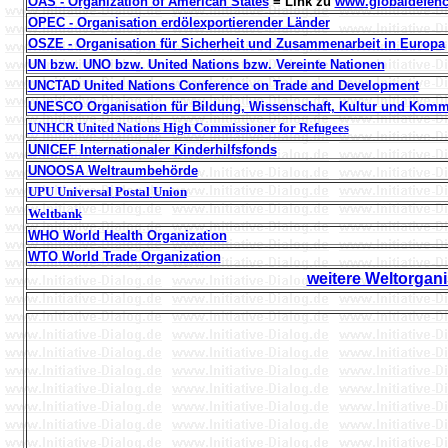
OAS - Organization of American States
= Link zu
www.globaldefenc
OPEC - Organisation erdölexportierender Länder
OSZE - Organisation für Sicherheit und Zusammenarbeit in Europa
UN bzw. UNO bzw. United Nations bzw. Vereinte Nationen
UNCTAD United Nations Conference on Trade and Development
UNESCO Organisation für Bildung, Wissenschaft, Kultur und Kom
UNHCR United Nations High Commissioner for Refugees
UNICEF Internationaler Kinderhilfsfonds
UNOOSA Weltraumbehörde
UPU Universal
Postal
Union
Weltbank
WHO World Health Organization
WTO
World Trade Organization
weitere Weltorgan