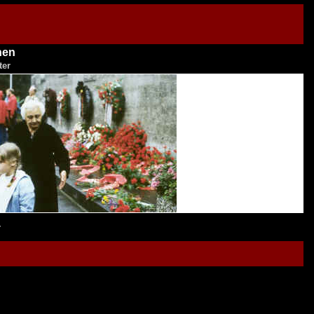
nen
ter
r