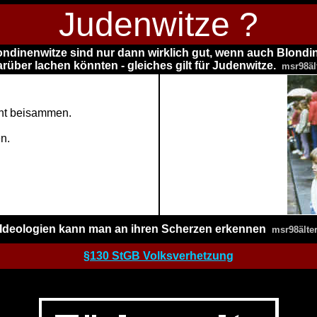
Judenwitze ?
ondinenwitze sind nur dann wirklich gut, wenn auch Blondi
arüber lachen könnten - gleiches gilt für Judenwitze.
msr98äl
ht beisammen.
en.
Ideologien kann man an ihren Scherzen erkennen
msr98älte
§130 StGB Volksverhetzung