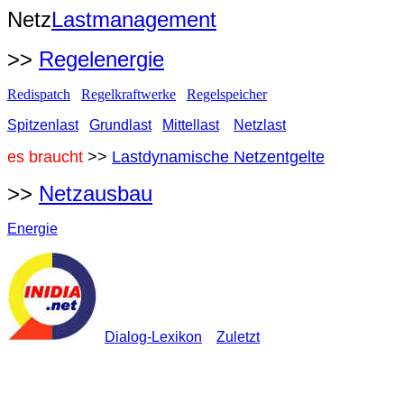
Netz
Lastmanagement
>>
Regelenergie
Redispatch
Regelkraftwerke
Regelspeicher
Spitzenlast
Grundlast
Mittellast
Netzlast
e
s braucht
>>
Lastdynamische Netzentgelte
>>
Netzausbau
Energie
Dialog-Lexikon
Zuletzt