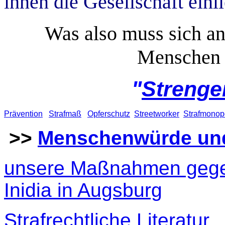
ihnen die Gesellschaft einli
Was also muss sich an
Menschen 
"
Strenge
Prävention
Strafmaß
Opferschutz
Streetworker
Strafmonop
>>
Menschenwürde und
unsere Maßnahmen gegen
Inidia in Augsburg
Strafrechtliche Literatur