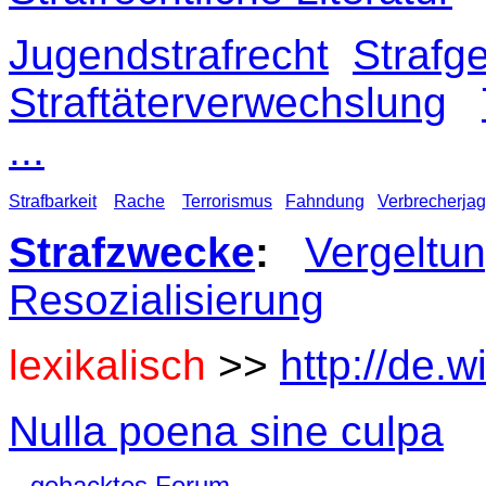
Jugendstrafrecht
Strafg
Straftäterverwechslung
...
Strafbarkeit
Rache
Terrorismus
Fahndung
Verbrecherja
Strafzwecke
:
Vergeltu
Resozialisierung
lexikalisch
>>
http://de.w
Nulla poena sine culpa
gehacktes Forum