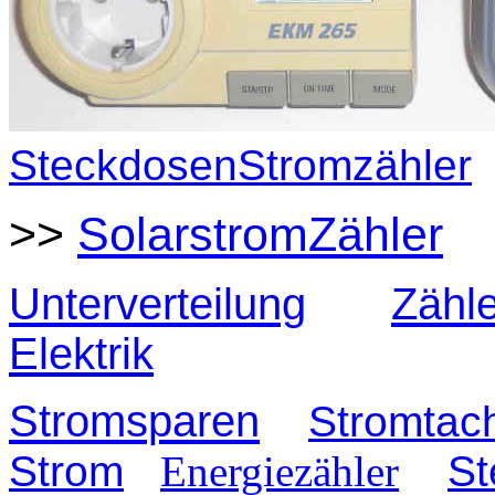
SteckdosenStromzähler
>>
SolarstromZähler
Unterverteilung
Zähl
Elektrik
Stromsparen
Stromtac
Strom
Energiezähler
St