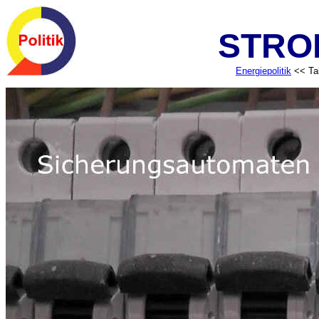
STRO
Energiepolitik
<< Tab