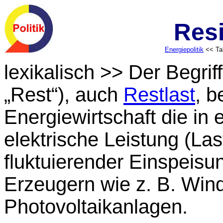
Resi
Energiepolitik
<< Tab
lexikalisch >> Der Begrif
„Rest“), auch
Restlast
, b
Energiewirtschaft die in
elektrische Leistung (Las
fluktuierender Einspeis
Erzeugern wie z. B. Wind
Photovoltaikanlagen.