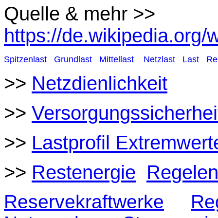
Quelle & mehr >>
https://de.wikipedia.org/
Spitzenlast
Grundlast
Mittellast
Netzlast
Last
Re
>>
Netzdienlichkeit
>>
Versorgungssicherhei
>>
Lastprofil Extremwert
>>
Restenergie
Regelen
Reservekraftwerke
Re