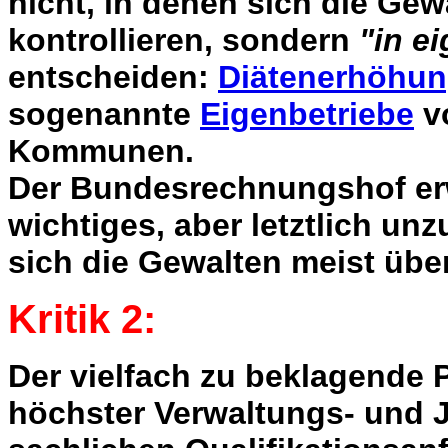
nicht, in denen sich die Gew
kontrollieren, sondern
"in e
entscheiden:
Diätenerhöhu
sogenannte
Eigenbetriebe
v
Kommunen.
Der Bundesrechnungshof erw
wichtiges, aber letztlich un
sich die Gewalten meist übe
Kritik 2:
Der vielfach zu beklagende 
höchster Verwaltungs- und J